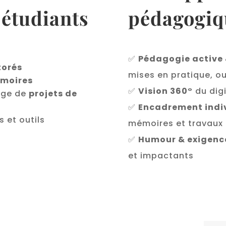
 étudiants
pédagogi
✅
Pédagogie active 
torés
mises en pratique, out
émoires
✅
Vision 360°
du digi
tage de
projets de
✅
Encadrement indi
 et outils
mémoires et travaux
✅
Humour & exigenc
et impactants