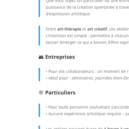
Que vous soyez un particulier ou une entrep
puissance de la création spontanée à trave
d’expression artistique.
Entre
art-thérapie
et
art créatif
, ces atel
L’intention est simple : permettre à chacun 
laisser émerger ce qui a besoin d’être exp
👥
Entreprises
• Pour vos collaborateurs : un moment de r
• Idéal pour : séminaires, journées bien-êt
🌸
Particuliers
• Pour toute personne souhaitant s’accorde
• Aucune expérience artistique requise – jus
Les ateliers peuvent durer de
1 heure à u