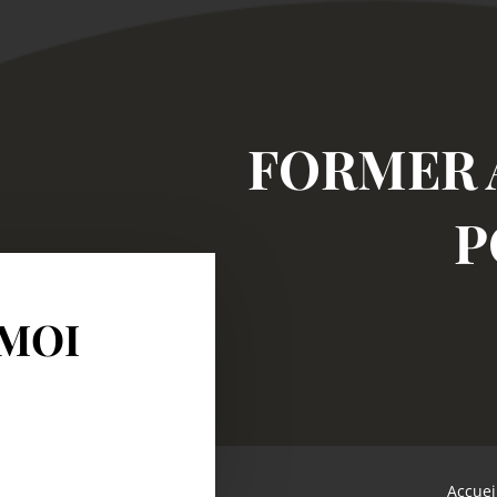
FORMER 
P
-MOI
Accuei