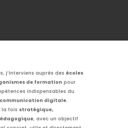
s, j’interviens auprès des
écoles
ganismes de formation
pour
mpétences indispensables du
a communication digitale
.
 la fois
stratégique,
 pédagogique
, avec un objectif
ital concret, utile et directement